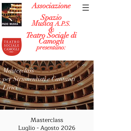
Associazione
Spazio
Musica
A.P.S.
&
Teatro Sociale di
Camogli
presentano:
Masterclass
per Strumentisti e Cantanti
Lirici
Masterclass
Luglio - Agosto 2026