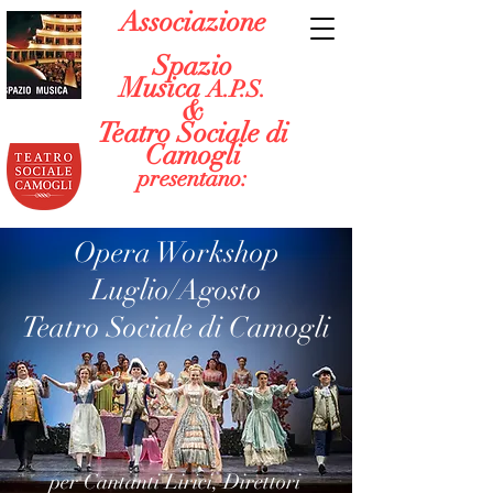
Associazione
Spazio
Musica
A.P.S.
&
Teatro Sociale di
Camogli
presentano:
Opera Workshop
Luglio/Agosto
Teatro Sociale di Camogli
per Cantanti Lirici, Direttori