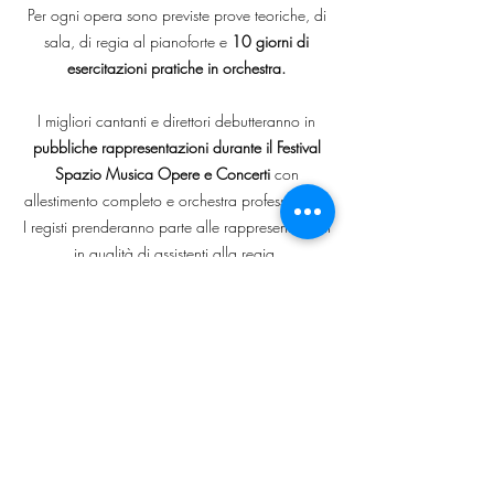
Per ogni opera sono previste prove teoriche, di
sala, di regia al pianoforte e
10 giorni di
esercitazioni pratiche in orchestra.
I migliori cantanti e direttori debutteranno in
pubbliche rappresentazioni durante il Festival
Spazio Musica Opere e Concerti
con
allestimento completo e orchestra professionale.
I registi prenderanno parte alle rappresentazioni
in qualità di assistenti alla regia.
I pianisti collaboratori svolgeranno tutte le
mansioni dei maestri sostituti.
Attenzione! Disponibilità limitata
per gli alloggi.
Prenotarsi tempestivamente.
Depliant Opera Workshop e Masterclass
Modulo Iscrizioni