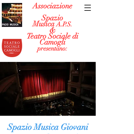
Associazione
Spazio
Musica
A.P.S.
&
Teatro Sociale di
Camogli
presentano:
Spazio Musica Giovani