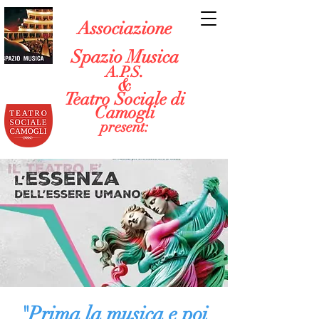
Associazione
Spazio Musica
.
A.P.S
&
Teatro Sociale di
Camogli
present:
"Prima la musica e poi