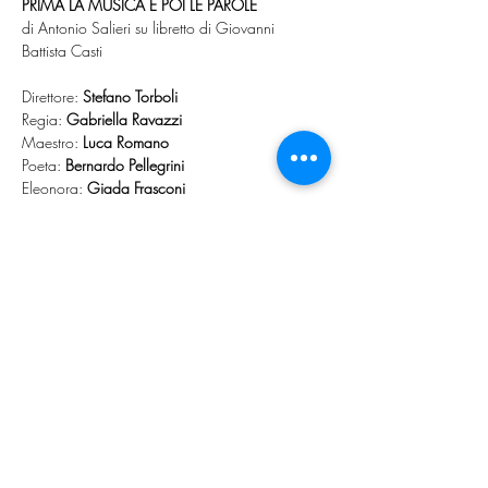
PRIMA LA MUSICA E POI LE PAROLE
di Antonio Salieri su libretto di Giovanni 
Battista Casti
Direttore: 
Stefano Torboli
Regia: 
Gabriella Ravazzi
Maestro: 
Luca Romano
Poeta: 
Bernardo Pellegrini
Eleonora: 
Giada Frasconi
Tonina: 
Clémence Hicks
Ensemble, Scene e Costumi Spazio Musica
ACQUISTA 
BIGLIETTI
Share this event