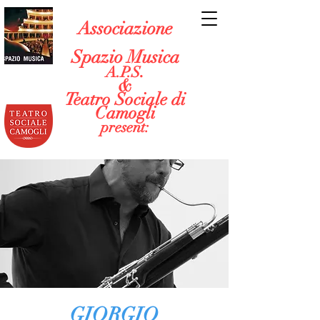
Associazione
Spazio Musica
.
A.P.S
&
Teatro Sociale di
Camogli
present:
GIORGIO