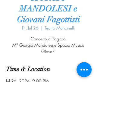
MANDOLESI e
Giovani Fagottisti
Fri, Jul 26
  |  
Teatro Mancinelli
Concerto di Fagotto
M° Giorgio Mandolesi e Spazio Musica
Giovani
Time & Location
Jul 26, 2024, 9:00 PM
Teatro Mancinelli, Corso Cavour, 122, 05018
Orvieto TR, Italia
Share this event