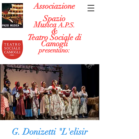
Associazione
Spazio
Musica
A.P.S.
&
Teatro Sociale di
Camogli
presentano:
G. Donizetti "L'elisir