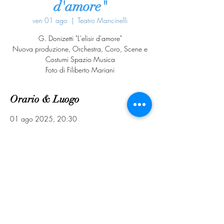
d'amore"
ven 01 ago
  |  
Teatro Mancinelli
G. Donizetti "L'elisir d'amore"
Nuova produzione, Orchestra, Coro, Scene e
Costumi Spazio Musica
Foto di Filiberto Mariani
Orario & Luogo
01 ago 2025, 20:30
Teatro Mancinelli, Corso Cavour, 122, 05018
Orvieto TR, Italia
Condividi questo evento